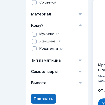
Со свечой
1
Материал
Мрамор
17
Кому?
Мужчине
17
Женщине
17
Родителям
17
Тип памятника
Мра
Вертикальный
17
ФМ
Символ веры
Мат
Без символа
14
Кам
Высота
Крест
3
100
15
от 
110
17
Показать
120
17