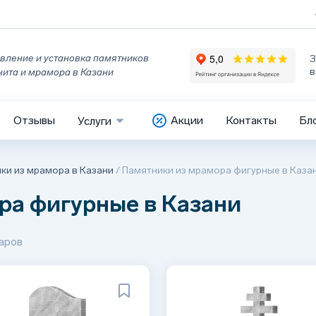
вление и установка памятников
З
в
нита и мрамора в Казани
Отзывы
Акции
Контакты
Бл
Услуги
ки из мрамора в Казани
/
Памятники из мрамора фигурные в Каза
ра фигурные в Казани
аров