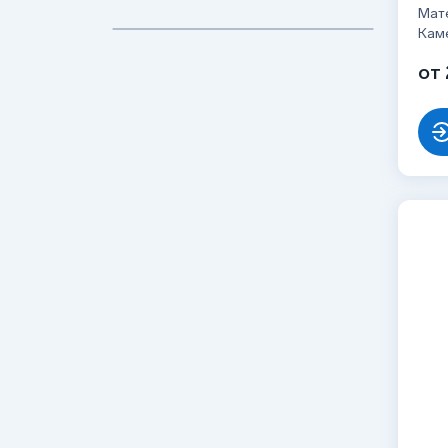
Мат
Кам
от 