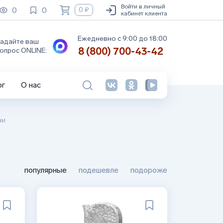
Войти в личный
0
0
0 ₽
кабинет клиента
Ежедневно с 9:00 до 18:00
адайте ваш
8 (800) 700-43-42
опрос ONLINE:
ог
О нас
ни
популярные
подешевле
подороже