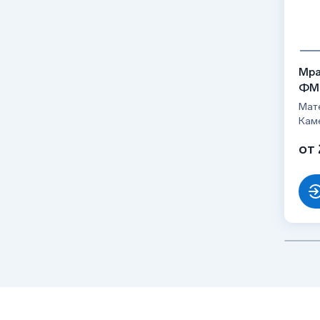
Мра
ФМ
Мат
Кам
от 