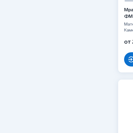
Мра
ФМ
Мат
Кам
от 