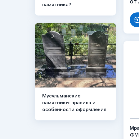
от 
памятника?
Мусульманские
памятники: правила и
особенности оформления
Мра
ФМ