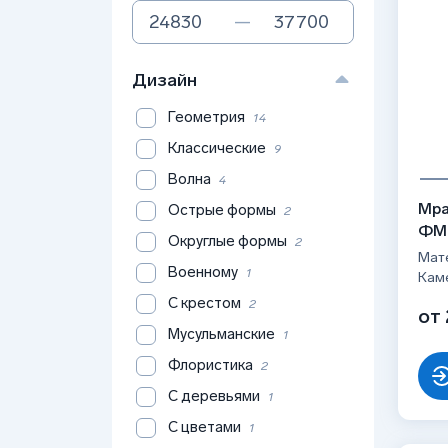
—
Дизайн
Геометрия
14
Классические
9
Волна
4
Мра
Острые формы
2
ФМ
Округлые формы
2
Мат
Военному
1
Кам
С крестом
2
от 
Мусульманские
1
Флористика
2
С деревьями
1
С цветами
1