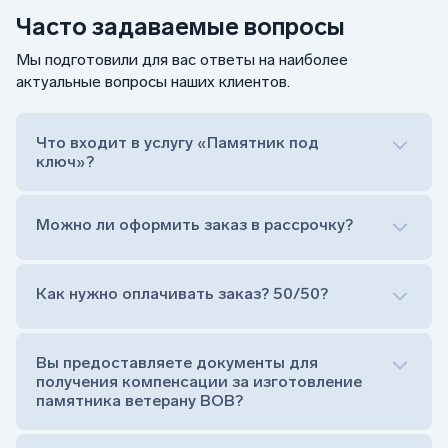
Часто задаваемые вопросы
Мы подготовили для вас ответы на наиболее
актуальные вопросы наших клиентов.
Что входит в услугу «Памятник под
ключ»?
Можно ли оформить заказ в рассрочку?
Как нужно оплачивать заказ? 50/50?
Сам комплект памятника:
Стела (основная часть, где наносятся данные
усопшего)
Вы предоставляете документы для
Тумба (постамент, на который при помощи
получения компенсации за изготовление
штыря устанавливается стела)
памятника ветерану ВОВ?
Цветник (обрамление могилки, бывает, что
от цветника отказываются)