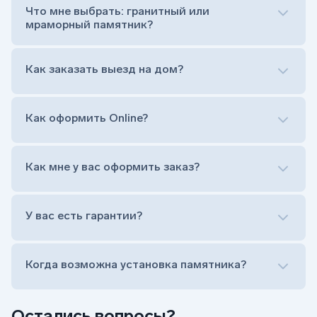
Обработка и сверловка комплекта
Что мне выбрать: гранитный или
Расположение символа веры (крестик или
мраморный памятник?
полумесяц)
Нанесение портрета (портрет можно заменить
Как заказать выезд на дом?
на символ веры или вовсе портрет не рисовать)
Гравировка ФИО и дат жизни (шрифт может быть
как классический прямой, так и под наклоном или
прописной)
Как оформить Online?
Установка памятника на кладбище
Лично приехать в один из офисов
Оформить заказ удаленно (online)
Как мне у вас оформить заказ?
Заказать бесплатный выезд менеджера на дом
Лично приехать в один из офисов
Оформить заказ удаленно (online)
У вас есть гарантии?
Заказать бесплатный выезд менеджера на дом
Когда возможна установка памятника?
Остались вопросы?