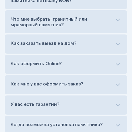
памятника ветерану ВОВ?
Цветник (обрамление могилки, бывает, что
от цветника отказываются)
Обработка и сверловка комплекта
Что мне выбрать: гранитный или
Расположение символа веры (крестик или
мраморный памятник?
полумесяц)
Нанесение портрета (портрет можно заменить
Как заказать выезд на дом?
на символ веры или вовсе портрет не рисовать)
Гравировка ФИО и дат жизни (шрифт может быть
как классический прямой, так и под наклоном или
прописной)
Как оформить Online?
Установка памятника на кладбище
Лично приехать в один из офисов
Оформить заказ удаленно (online)
Как мне у вас оформить заказ?
Заказать бесплатный выезд менеджера на дом
Лично приехать в один из офисов
Оформить заказ удаленно (online)
У вас есть гарантии?
Заказать бесплатный выезд менеджера на дом
Когда возможна установка памятника?