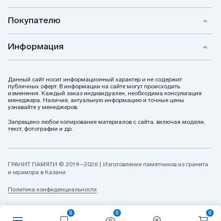
дополнительную защиту.
Какой срок доставки лампад в Казани?
Покупателю
Мы предлагаем быстрый заказ и доставку. При наличии на
складе доставка осуществляется в течение нескольких дней.
Информация
Подробности можно узнать через службу поддержки.
Предлагаете ли вы индивидуальные решения
для лампад?
Данный сайт носит информационный характер и не содержит
Да, наши мастера помогут разработать индивидуальные
публичных оферт. В информации на сайте могут происходить
модели с учетом ваших пожеланий. Например, лампады с
изменения. Каждый заказ индивидуален, необходима консультация
уникальными вставками, подходящие к надгробным
менеджера. Наличие, актуальную информацию и точные цены
композициям.
узнавайте у менеджеров.
Как подобрать индивидуальное решение для
Запрещено любое копирование материалов с сайта, включая модели,
лампад?
текст, фотографии и др.
Наши специалисты подберут оптимальные вариант, для
вашего памятника так чтобы модель смотрелась лаконично
и индивидуально с учетом ваших пожеланий. Для этого на
ГРАНИТ ПАМЯТИ © 2019–2026 | Изготовление памятников из гранита
лампадах используются специальные стеклянные вставки,
и мрамора в Казани
подходящие к к надгробным композициям.
Политика конфиденциальности
0
0
0
Поможем с выбором и ответим