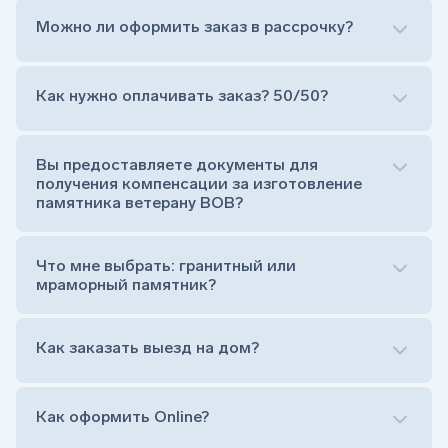
Можно ли оформить заказ в рассрочку?
Как нужно оплачивать заказ? 50/50?
Сам комплект памятника:
Стела (основная часть, где наносятся данные
усопшего)
Вы предоставляете документы для
Тумба (постамент, на который при помощи
получения компенсации за изготовление
штыря устанавливается стела)
памятника ветерану ВОВ?
Цветник (обрамление могилки, бывает, что
от цветника отказываются)
Обработка и сверловка комплекта
Что мне выбрать: гранитный или
Расположение символа веры (крестик или
мраморный памятник?
полумесяц)
Нанесение портрета (портрет можно заменить
Как заказать выезд на дом?
на символ веры или вовсе портрет не рисовать)
Гравировка ФИО и дат жизни (шрифт может быть
как классический прямой, так и под наклоном или
прописной)
Как оформить Online?
Установка памятника на кладбище