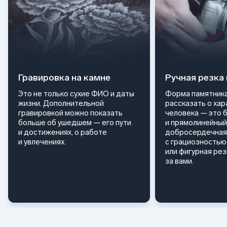
Гравировка на камне
Ручная резка
Это не только сухие ФИО и даты
Форма памятника
жизни. Дополнительной
рассказать о ха
гравировкой можно показать
человека — это 
больше об ушедшем — его пути
и прямолинейный
и достижениях, о работе
добросердечная
и увлечениях.
с грациозностью 
или фигурная ре
за вами.