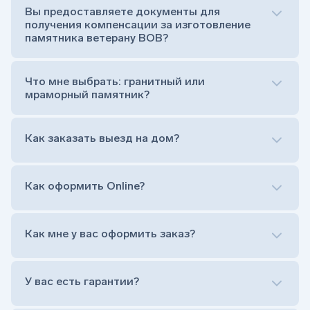
усопшего)
Вы предоставляете документы для
Тумба (постамент, на который при помощи
получения компенсации за изготовление
штыря устанавливается стела)
памятника ветерану ВОВ?
Цветник (обрамление могилки, бывает, что
от цветника отказываются)
Обработка и сверловка комплекта
Что мне выбрать: гранитный или
Расположение символа веры (крестик или
мраморный памятник?
полумесяц)
Нанесение портрета (портрет можно заменить
Как заказать выезд на дом?
на символ веры или вовсе портрет не рисовать)
Гравировка ФИО и дат жизни (шрифт может быть
как классический прямой, так и под наклоном или
прописной)
Как оформить Online?
Установка памятника на кладбище
Лично приехать в один из офисов
Оформить заказ удаленно (online)
Как мне у вас оформить заказ?
Заказать бесплатный выезд менеджера на дом
Лично приехать в один из офисов
Оформить заказ удаленно (online)
У вас есть гарантии?
Заказать бесплатный выезд менеджера на дом