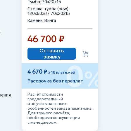
Тумба: 70x20x15
Стелла-тумба (new):
120x60x8 / 70x20x15
Камень: Винга
:
46 700 ₽
Оставить
заявку
0
%
4 670 ₽
х 10 платежей
Рассрочка без переплат
Расчёт стоимости
нения
предварительный
и не учитывает всех
особенностей заказа памятника.
Для точного расчёта,
необходима консультация
с менеджером.