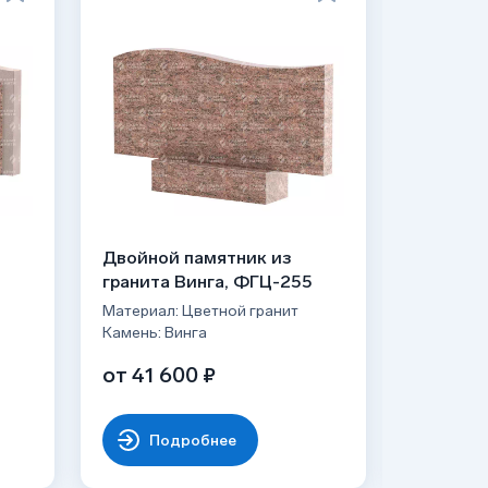
Двойной памятник из
Двойной
гранита Винга, ФГЦ-255
гранита
Материал: Цветной гранит
Материал:
Камень: Винга
Камень: В
от 41 600 ₽
65 740
Подробнее
По