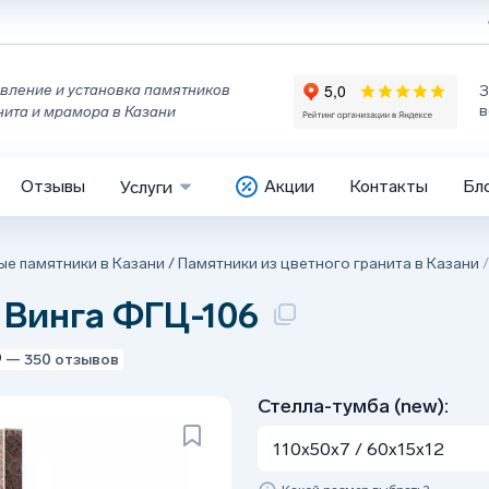
вление и установка памятников
З
в
нита и мрамора в Казани
Отзывы
Акции
Контакты
Бл
Услуги
ые памятники в Казани
/
Памятники из цветного гранита в Казани
 Винга ФГЦ-106
9
— 350 отзывов
Стелла-тумба (new):
110x50x7 / 60x15x12