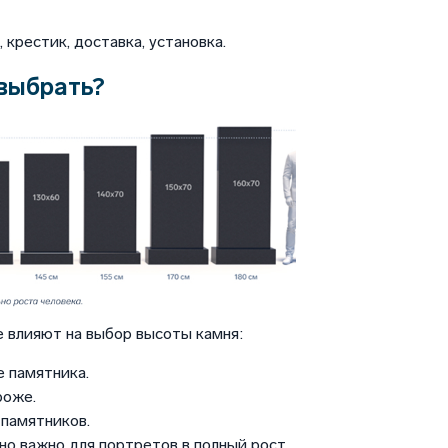
крестик, доставка, установка.
выбрать?
 влияют на выбор высоты камня:
 памятника.
роже.
памятников.
но важно для портретов в полный рост.