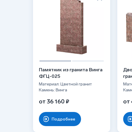
Памятник из гранита Винга
Дво
ФГЦ-025
гра
Материал: Цветной гранит
Мате
Камень: Винга
Каме
от 36 160 ₽
от 
Подробнее