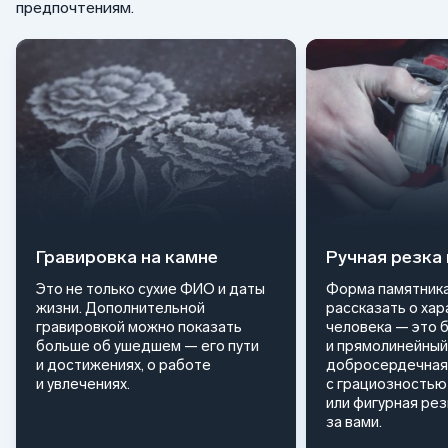
предпочтениям.
Гравировка на камне
Ручная резка
Это не только сухие ФИО и даты
Форма памятника
жизни. Дополнительной
рассказать о ха
гравировкой можно показать
человека — это 
больше об ушедшем — его пути
и прямолинейный
и достижениях, о работе
добросердечная
и увлечениях.
с грациозностью 
или фигурная ре
за вами.