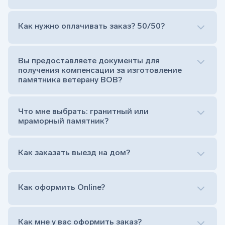
Как нужно оплачивать заказ? 50/50?
Сам комплект памятника:
Стела (основная часть, где наносятся данные
усопшего)
Вы предоставляете документы для
Тумба (постамент, на который при помощи
получения компенсации за изготовление
штыря устанавливается стела)
памятника ветерану ВОВ?
Цветник (обрамление могилки, бывает, что
от цветника отказываются)
Обработка и сверловка комплекта
Что мне выбрать: гранитный или
Расположение символа веры (крестик или
мраморный памятник?
полумесяц)
Нанесение портрета (портрет можно заменить
Как заказать выезд на дом?
на символ веры или вовсе портрет не рисовать)
Гравировка ФИО и дат жизни (шрифт может быть
как классический прямой, так и под наклоном или
прописной)
Как оформить Online?
Установка памятника на кладбище
Лично приехать в один из офисов
Оформить заказ удаленно (online)
Как мне у вас оформить заказ?