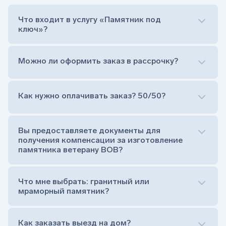
Что входит в услугу «Памятник под
ключ»?
Можно ли оформить заказ в рассрочку?
Как нужно оплачивать заказ? 50/50?
Сам комплект памятника:
Стела (основная часть, где наносятся данные
усопшего)
Вы предоставляете документы для
Тумба (постамент, на который при помощи
получения компенсации за изготовление
штыря устанавливается стела)
памятника ветерану ВОВ?
Цветник (обрамление могилки, бывает, что
от цветника отказываются)
Обработка и сверловка комплекта
Что мне выбрать: гранитный или
Расположение символа веры (крестик или
мраморный памятник?
полумесяц)
Нанесение портрета (портрет можно заменить
Как заказать выезд на дом?
на символ веры или вовсе портрет не рисовать)