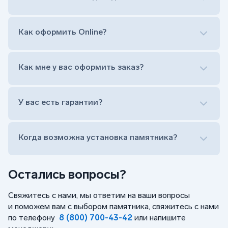
Гравировка ФИО и дат жизни (шрифт может быть
как классический прямой, так и под наклоном или
прописной)
Как оформить Online?
Установка памятника на кладбище
Лично приехать в один из офисов
Оформить заказ удаленно (online)
Как мне у вас оформить заказ?
Заказать бесплатный выезд менеджера на дом
Лично приехать в один из офисов
Оформить заказ удаленно (online)
У вас есть гарантии?
Заказать бесплатный выезд менеджера на дом
Когда возможна установка памятника?
Остались вопросы?
Свяжитесь с нами, мы ответим на ваши вопросы
и поможем вам с выбором памятника, свяжитесь с нами
по телефону
8 (800) 700-43-42
или напишите