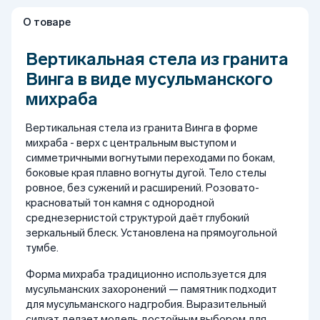
О товаре
Вертикальная стела из гранита
Винга в виде мусульманского
михраба
Вертикальная стела из гранита Винга в форме
михраба - верх с центральным выступом и
симметричными вогнутыми переходами по бокам,
боковые края плавно вогнуты дугой. Тело стелы
ровное, без сужений и расширений. Розовато-
красноватый тон камня с однородной
среднезернистой структурой даёт глубокий
зеркальный блеск. Установлена на прямоугольной
тумбе.
Форма михраба традиционно используется для
мусульманских захоронений — памятник подходит
для мусульманского надгробия. Выразительный
силуэт делает модель достойным выбором для