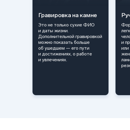
Гравировка на камне
Ру
Это не только сухие ФИО
Фор
и даты жизни.
лег
Дополнительной гравировкой
чел
можно показать больше
и п
об ушедшем — его пути
или
и достижениях, о работе
жен
и увлечениях.
лан
рез