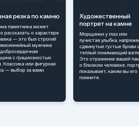
чная резка по камню
Художественный
портрет на камне
ма памятника может
ко рассказать о характере
Морщинки у глаз или
овека — это был строгий
лучистая улыбка, напряже
рямолинейный мужчина
сдвинутые густые брови 
 добросердечная
теплый понимающий взгля
щина с грациозностью
Это отражение вашей па
и. Классика или фигурная
о близком человеке, порт
ка — выбор за вами.
показывает, каким вы его
помните.