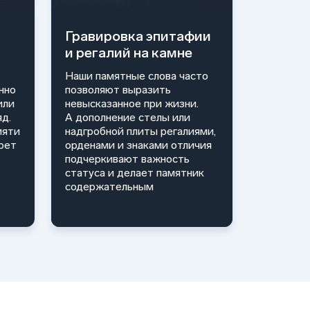
Гравировка эпитафии
и регалий на камне
Наши памятные слова часто
нно
позволяют выразить
или
невысказанное при жизни.
д.
А дополнение стелы или
мяти
надгробной плиты регалиями,
рет
орденами и знаками отличия
подчеркивают важность
статуса и делает памятник
содержательным