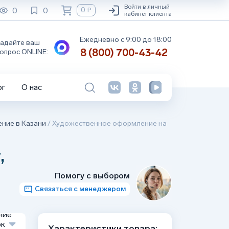
Войти в личный
0
0
0 ₽
кабинет клиента
Ежедневно с 9:00 до 18:00
адайте ваш
8 (800) 700-43-42
опрос ONLINE:
ог
О нас
ние в Казани
/
Художественное оформление на
,
Помогу с выбором
Связаться с менеджером
ние
ок
Характеристики товара: