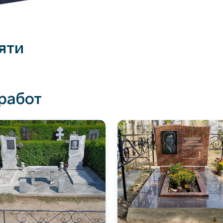
яти
работ