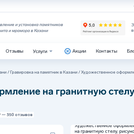
вление и установка памятников
З
в
нита и мрамора в Казани
Отзывы
Акции
Контакты
Бл
Услуги
ани
/
Гравировка на памятник в Казани
/
Художественное оформле
мление на гранитную стелу
9
— 350 отзывов
Художественное оформле
на гранитную стелу, рисун