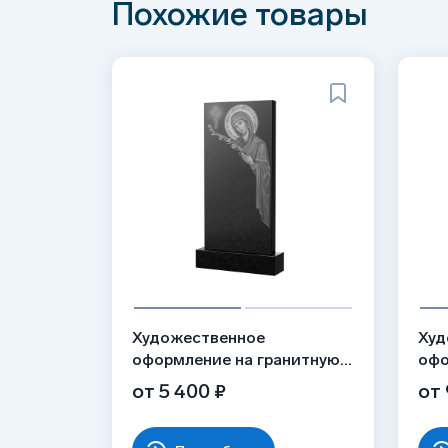
Похожие товары
Художественное
Худ
оформление на гранитную
офо
стелу, рисунок ВХО-035
сте
от 5 400 ₽
от 