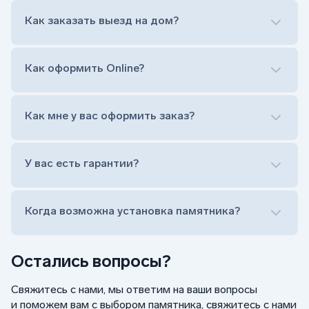
Нанесение портрета (портрет можно заменить
Как заказать выезд на дом?
на символ веры или вовсе портрет не рисовать)
Гравировка ФИО и дат жизни (шрифт может быть
как классический прямой, так и под наклоном или
прописной)
Как оформить Online?
Установка памятника на кладбище
Лично приехать в один из офисов
Оформить заказ удаленно (online)
Как мне у вас оформить заказ?
Заказать бесплатный выезд менеджера на дом
Лично приехать в один из офисов
Оформить заказ удаленно (online)
У вас есть гарантии?
Заказать бесплатный выезд менеджера на дом
Когда возможна установка памятника?
Остались вопросы?
Свяжитесь с нами, мы ответим на ваши вопросы
и поможем вам с выбором памятника, свяжитесь с нами