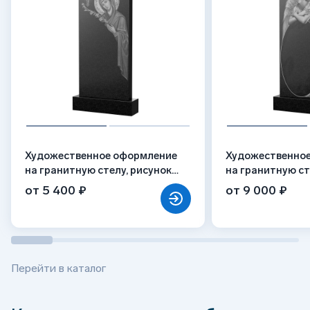
Художественное оформление
Художественно
на гранитную стелу, рисунок
на гранитную ст
ВХО-035
ВХО-016
от 5 400 ₽
от 9 000 ₽
Перейти в каталог