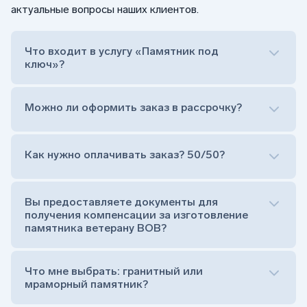
актуальные вопросы наших клиентов.
Что входит в услугу «Памятник под
ключ»?
Можно ли оформить заказ в рассрочку?
Как нужно оплачивать заказ? 50/50?
Сам комплект памятника:
Стела (основная часть, где наносятся данные
усопшего)
Вы предоставляете документы для
Тумба (постамент, на который при помощи
получения компенсации за изготовление
штыря устанавливается стела)
памятника ветерану ВОВ?
Цветник (обрамление могилки, бывает, что
от цветника отказываются)
Обработка и сверловка комплекта
Что мне выбрать: гранитный или
Расположение символа веры (крестик или
мраморный памятник?
полумесяц)