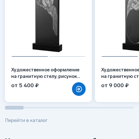
Художественное оформление
Художественно
на гранитную стелу, рисунок
на гранитную ст
ВХО-035
ВХО-016
от 5 400 ₽
от 9 000 ₽
Перейти в каталог