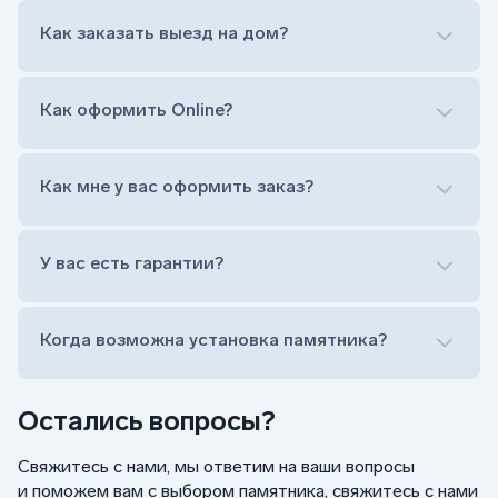
Нанесение портрета (портрет можно заменить
Как заказать выезд на дом?
на символ веры или вовсе портрет не рисовать)
Гравировка ФИО и дат жизни (шрифт может быть
как классический прямой, так и под наклоном или
прописной)
Как оформить Online?
Установка памятника на кладбище
Лично приехать в один из офисов
Оформить заказ удаленно (online)
Как мне у вас оформить заказ?
Заказать бесплатный выезд менеджера на дом
Лично приехать в один из офисов
Оформить заказ удаленно (online)
У вас есть гарантии?
Заказать бесплатный выезд менеджера на дом
Когда возможна установка памятника?
Остались вопросы?
Свяжитесь с нами, мы ответим на ваши вопросы
и поможем вам с выбором памятника, свяжитесь с нами