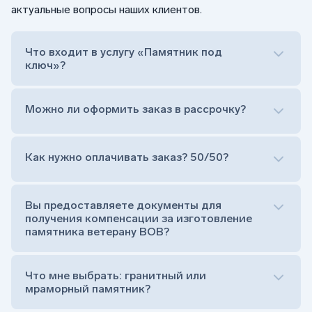
актуальные вопросы наших клиентов.
Что входит в услугу «Памятник под
ключ»?
Можно ли оформить заказ в рассрочку?
Как нужно оплачивать заказ? 50/50?
Сам комплект памятника:
Стела (основная часть, где наносятся данные
усопшего)
Вы предоставляете документы для
Тумба (постамент, на который при помощи
получения компенсации за изготовление
штыря устанавливается стела)
памятника ветерану ВОВ?
Цветник (обрамление могилки, бывает, что
от цветника отказываются)
Обработка и сверловка комплекта
Что мне выбрать: гранитный или
Расположение символа веры (крестик или
мраморный памятник?
полумесяц)