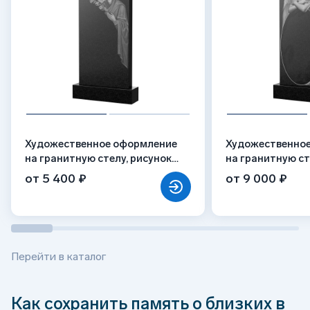
Художественное оформление
Художественно
на гранитную стелу, рисунок
на гранитную ст
ВХО-035
ВХО-016
от 5 400 ₽
от 9 000 ₽
Перейти в каталог
Как сохранить память о близких в