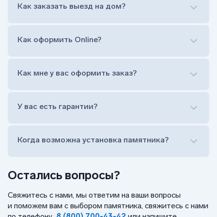
Как заказать выезд на дом?
на символ веры или вовсе портрет не рисовать)
Гравировка ФИО и дат жизни (шрифт может быть
как классический прямой, так и под наклоном или
прописной)
Как оформить Online?
Установка памятника на кладбище
Лично приехать в один из офисов
Оформить заказ удаленно (online)
Как мне у вас оформить заказ?
Заказать бесплатный выезд менеджера на дом
Лично приехать в один из офисов
Оформить заказ удаленно (online)
У вас есть гарантии?
Заказать бесплатный выезд менеджера на дом
Когда возможна установка памятника?
Остались вопросы?
Свяжитесь с нами, мы ответим на ваши вопросы
и поможем вам с выбором памятника, свяжитесь с нами
по телефону
8 (800) 700-43-42
или напишите