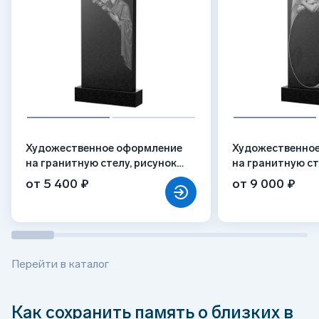
Художественное оформление
Художественно
на гранитную стелу, рисунок
на гранитную ст
ВХО-035
ВХО-016
от 5 400 ₽
от 9 000 ₽
Перейти в каталог
Как сохранить память о близких в