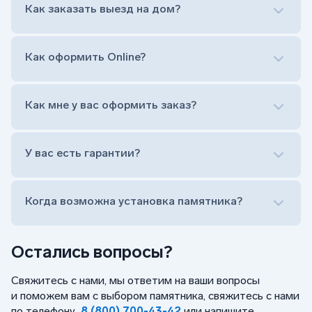
Как заказать выезд на дом?
на символ веры или вовсе портрет не рисовать)
Гравировка ФИО и дат жизни (шрифт может быть
как классический прямой, так и под наклоном или
прописной)
Как оформить Online?
Установка памятника на кладбище
Лично приехать в один из офисов
Оформить заказ удаленно (online)
Как мне у вас оформить заказ?
Заказать бесплатный выезд менеджера на дом
Лично приехать в один из офисов
Оформить заказ удаленно (online)
У вас есть гарантии?
Заказать бесплатный выезд менеджера на дом
Когда возможна установка памятника?
Остались вопросы?
Свяжитесь с нами, мы ответим на ваши вопросы
и поможем вам с выбором памятника, свяжитесь с нами
по телефону
8 (800) 700-43-42
или напишите