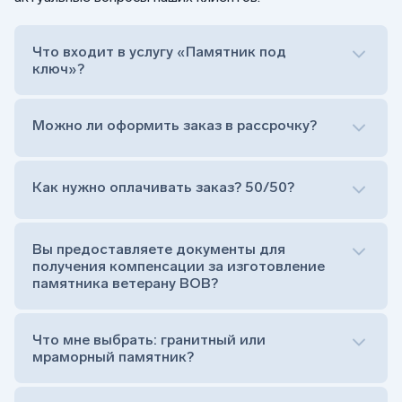
Что входит в услугу «Памятник под
ключ»?
Можно ли оформить заказ в рассрочку?
Как нужно оплачивать заказ? 50/50?
Сам комплект памятника:
Стела (основная часть, где наносятся данные
усопшего)
Вы предоставляете документы для
Тумба (постамент, на который при помощи
получения компенсации за изготовление
штыря устанавливается стела)
памятника ветерану ВОВ?
Цветник (обрамление могилки, бывает, что
от цветника отказываются)
Обработка и сверловка комплекта
Что мне выбрать: гранитный или
Расположение символа веры (крестик или
мраморный памятник?
полумесяц)
Нанесение портрета (портрет можно заменить