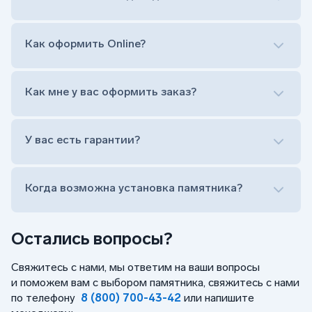
Гравировка ФИО и дат жизни (шрифт может быть
как классический прямой, так и под наклоном или
прописной)
Как оформить Online?
Установка памятника на кладбище
Лично приехать в один из офисов
Оформить заказ удаленно (online)
Как мне у вас оформить заказ?
Заказать бесплатный выезд менеджера на дом
Лично приехать в один из офисов
Оформить заказ удаленно (online)
У вас есть гарантии?
Заказать бесплатный выезд менеджера на дом
Когда возможна установка памятника?
Остались вопросы?
Свяжитесь с нами, мы ответим на ваши вопросы
и поможем вам с выбором памятника, свяжитесь с нами
по телефону
8 (800) 700-43-42
или напишите