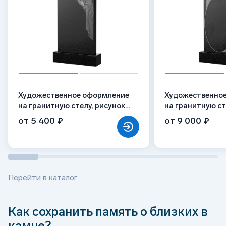
Художественное оформление
Художественно
на гранитную стелу, рисунок
на гранитную ст
ВХО-035
ВХО-016
от 5 400 ₽
от 9 000 ₽
Перейти в каталог
Как сохранить память о близких в
камне?