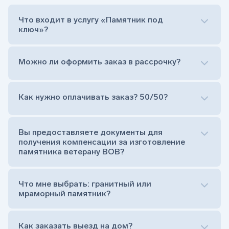
Что входит в услугу «Памятник под
ключ»?
Можно ли оформить заказ в рассрочку?
Как нужно оплачивать заказ? 50/50?
Сам комплект памятника:
Стела (основная часть, где наносятся данные
усопшего)
Вы предоставляете документы для
Тумба (постамент, на который при помощи
получения компенсации за изготовление
штыря устанавливается стела)
памятника ветерану ВОВ?
Цветник (обрамление могилки, бывает, что
от цветника отказываются)
Обработка и сверловка комплекта
Что мне выбрать: гранитный или
Расположение символа веры (крестик или
мраморный памятник?
полумесяц)
Нанесение портрета (портрет можно заменить
Как заказать выезд на дом?
на символ веры или вовсе портрет не рисовать)