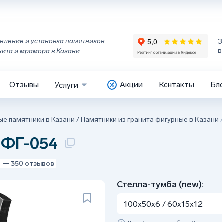
вление и установка памятников
З
в
нита и мрамора в Казани
Отзывы
Акции
Контакты
Бл
Услуги
ые памятники в Казани
/
Памятники из гранита фигурные в Казани
 ФГ-054
9
— 350 отзывов
Стелла-тумба (new):
100x50x6 / 60x15x12