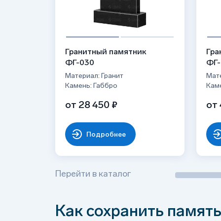
не трескается от мороза;
Долговечен: сохраняет идеальный вид до
Легок в уходе, благодаря низкой пористос
Возможен к полировки почти до зеркальн
Доступен в разных комплектациях: с цвет
Гранитный памятник
Гра
ФГ-030
ФГ-
Материал: Гранит
Мате
Камень: Габбро
Кам
от 28 450 ₽
от 
Подробнее
Перейти в каталог
Как сохранить память