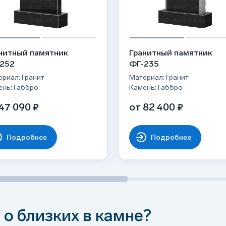
лгие десятилетия;
ти;
ого блеска;
никами, с надгробными плитами и т.д.
нитный памятник
Гранитный памятник
252
ФГ-235
риал: Гранит
Материал: Гранит
ень: Габбро
Камень: Габбро
47 090 ₽
от 82 400 ₽
Подробнее
Подробнее
 о близких в камне?