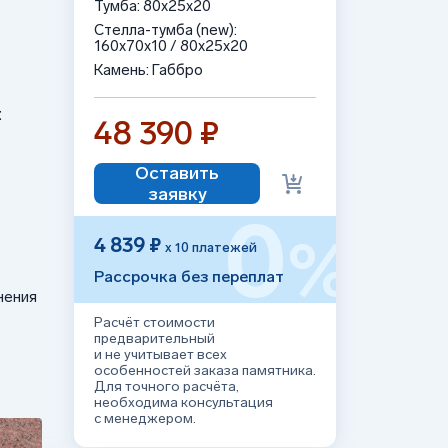
Тумба: 80x25x20
Стелла-тумба (new):
160x70x10 / 80x25x20
Камень: Габбро
:
48 390 ₽
Оставить
заявку
0
%
4 839 ₽
х 10 платежей
Рассрочка без переплат
нения
Расчёт стоимости
предварительный
и не учитывает всех
особенностей заказа памятника.
Для точного расчёта,
необходима консультация
с менеджером.