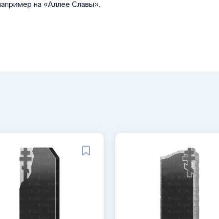
например на «Аллее Славы».
 рисунок;
рождений;
иям: не выцветает на солнце,