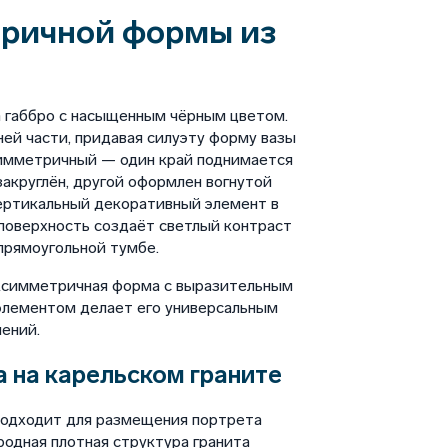
ричной формы из
а габбро с насыщенным чёрным цветом.
ей части, придавая силуэту форму вазы
симметричный — один край поднимается
закруглён, другой оформлен вогнутой
вертикальный декоративный элемент в
поверхность создаёт светлый контраст
прямоугольной тумбе.
 Асимметричная форма с выразительным
лементом делает его универсальным
ений.
 на карельском граните
подходит для размещения портрета
одная плотная структура гранита