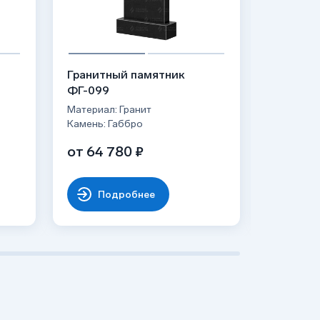
Гранитный памятник
Гранитн
ФГ-099
ФГ-185
Материал: Гранит
Материал:
Камень: Габбро
Камень: 
от 64 780 ₽
от 47 
Подробнее
По