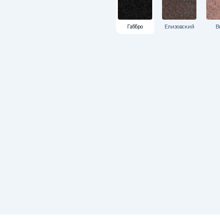
Габбро
Елизовский
В