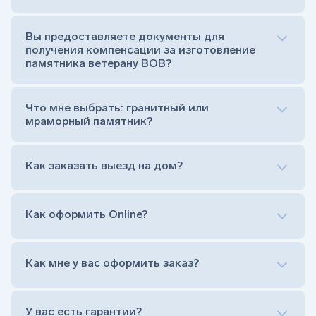
Стела (основная часть, где наносятся данные
усопшего)
Вы предоставляете документы для
Тумба (постамент, на который при помощи
получения компенсации за изготовление
штыря устанавливается стела)
памятника ветерану ВОВ?
Цветник (обрамление могилки, бывает, что
от цветника отказываются)
Обработка и сверловка комплекта
Что мне выбрать: гранитный или
Расположение символа веры (крестик или
мраморный памятник?
полумесяц)
Нанесение портрета (портрет можно заменить
Как заказать выезд на дом?
на символ веры или вовсе портрет не рисовать)
Гравировка ФИО и дат жизни (шрифт может быть
как классический прямой, так и под наклоном или
прописной)
Как оформить Online?
Установка памятника на кладбище
Лично приехать в один из офисов
Оформить заказ удаленно (online)
Как мне у вас оформить заказ?
Заказать бесплатный выезд менеджера на дом
Лично приехать в один из офисов
Оформить заказ удаленно (online)
У вас есть гарантии?