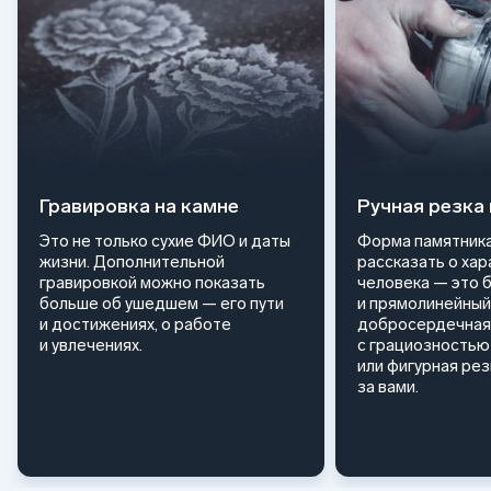
Гравировка на камне
Ручная резка
Это не только сухие ФИО и даты
Форма памятника
жизни. Дополнительной
рассказать о ха
гравировкой можно показать
человека — это 
больше об ушедшем — его пути
и прямолинейный
и достижениях, о работе
добросердечная
и увлечениях.
с грациозностью 
или фигурная ре
за вами.