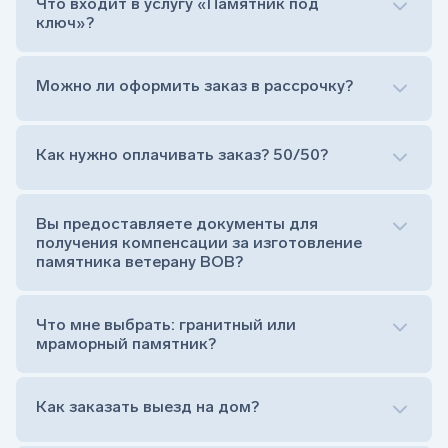
Что входит в услугу «Памятник под
ключ»?
Можно ли оформить заказ в рассрочку?
Как нужно оплачивать заказ? 50/50?
Сам комплект памятника:
Стела (основная часть, где наносятся данные
усопшего)
Вы предоставляете документы для
Тумба (постамент, на который при помощи
получения компенсации за изготовление
штыря устанавливается стела)
памятника ветерану ВОВ?
Цветник (обрамление могилки, бывает, что
от цветника отказываются)
Обработка и сверловка комплекта
Что мне выбрать: гранитный или
Расположение символа веры (крестик или
мраморный памятник?
полумесяц)
Нанесение портрета (портрет можно заменить
Как заказать выезд на дом?
на символ веры или вовсе портрет не рисовать)
Гравировка ФИО и дат жизни (шрифт может быть