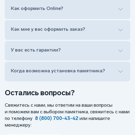
как классический прямой, так и под наклоном или
прописной)
Как оформить Online?
Установка памятника на кладбище
Лично приехать в один из офисов
Оформить заказ удаленно (online)
Как мне у вас оформить заказ?
Заказать бесплатный выезд менеджера на дом
Лично приехать в один из офисов
Оформить заказ удаленно (online)
У вас есть гарантии?
Заказать бесплатный выезд менеджера на дом
Когда возможна установка памятника?
Остались вопросы?
Свяжитесь с нами, мы ответим на ваши вопросы
и поможем вам с выбором памятника, свяжитесь с нами
по телефону
8 (800) 700-43-42
или напишите
менеджеру: