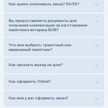
Как нужно оплачивать заказ? 50/50?
Сам комплект памятника:
Стела (основная часть, где наносятся данные
усопшего)
Вы предоставляете документы для
Тумба (постамент, на который при помощи
получения компенсации за изготовление
штыря устанавливается стела)
памятника ветерану ВОВ?
Цветник (обрамление могилки, бывает, что
от цветника отказываются)
Обработка и сверловка комплекта
Что мне выбрать: гранитный или
Расположение символа веры (крестик или
мраморный памятник?
полумесяц)
Нанесение портрета (портрет можно заменить
Как заказать выезд на дом?
на символ веры или вовсе портрет не рисовать)
Гравировка ФИО и дат жизни (шрифт может быть
как классический прямой, так и под наклоном или
прописной)
Как оформить Online?
Установка памятника на кладбище
Лично приехать в один из офисов
Оформить заказ удаленно (online)
Как мне у вас оформить заказ?
Заказать бесплатный выезд менеджера на дом
Лично приехать в один из офисов