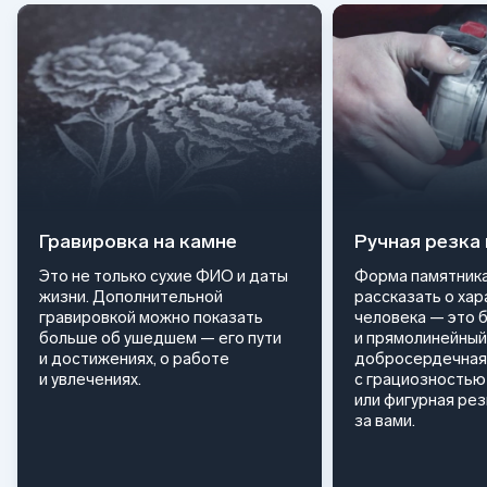
Гравировка на камне
Ручная резка
Это не только сухие ФИО и даты
Форма памятника
жизни. Дополнительной
рассказать о ха
гравировкой можно показать
человека — это 
больше об ушедшем — его пути
и прямолинейный
и достижениях, о работе
добросердечная
и увлечениях.
с грациозностью 
или фигурная ре
за вами.