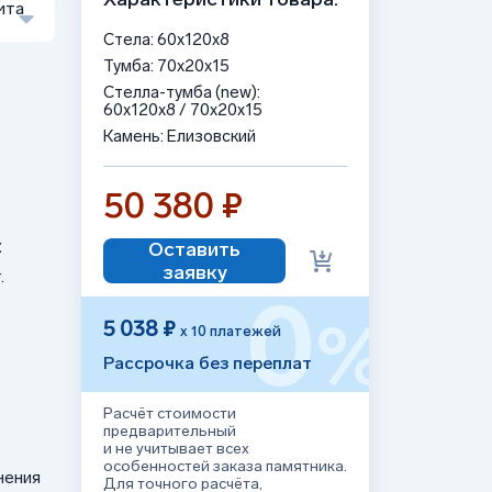
ита
Стела: 60х120х8
Тумба: 70x20x15
Стелла-тумба (new):
60x120x8 / 70x20x15
Камень: Елизовский
50 380 ₽
:
Оставить
заявку
.
0
%
5 038 ₽
х 10 платежей
Рассрочка без переплат
Расчёт стоимости
предварительный
и не учитывает всех
особенностей заказа памятника.
нения
Для точного расчёта,