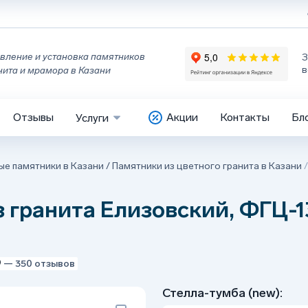
вление и установка памятников
З
в
нита и мрамора в Казани
Отзывы
Акции
Контакты
Бл
Услуги
ые памятники в Казани
/
Памятники из цветного гранита в Казани
 гранита Елизовский, ФГЦ-1
9
— 350 отзывов
Стелла-тумба (new):