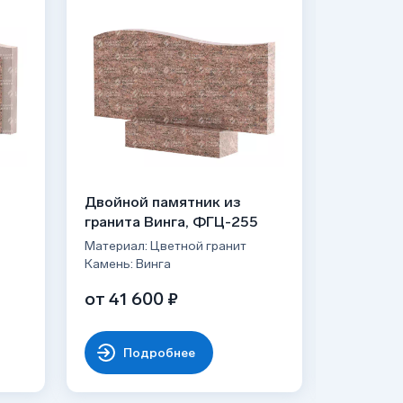
Двойной памятник из
Двойной
гранита Винга, ФГЦ-255
гранита
Материал: Цветной гранит
Материал:
Камень: Винга
Камень: В
от 41 600 ₽
65 740
Подробнее
По