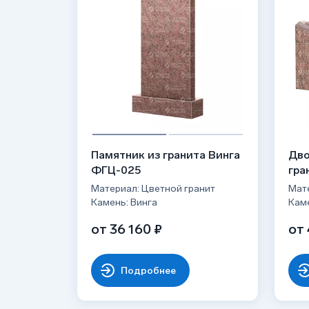
Памятник из гранита Винга
Дво
ФГЦ-025
гра
Материал: Цветной гранит
Мате
Камень: Винга
Каме
от 36 160 ₽
от 
Подробнее