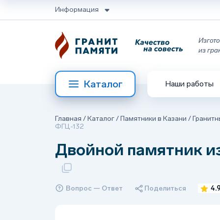
Информация
Изгото
из гра
Каталог
Наши работы
Главная
/
Каталог
/
Памятники в Казани
/
Гранитн
ФГЦ-132
Двойной памятник из
Вопрос — Ответ
Поделиться
4.