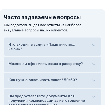
Часто задаваемые вопросы
Мы подготовили для вас ответы на наиболее
актуальные вопросы наших клиентов.
Что входит в услугу «Памятник под
ключ»?
Можно ли оформить заказ в рассрочку?
Как нужно оплачивать заказ? 50/50?
Сам комплект памятника:
Стела (основная часть, где наносятся данные
усопшего)
Вы предоставляете документы для
Тумба (постамент, на который при помощи
получения компенсации за изготовление
штыря устанавливается стела)
памятника ветерану ВОВ?