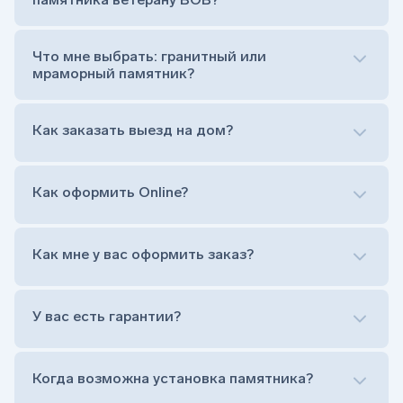
Цветник (обрамление могилки, бывает, что
от цветника отказываются)
Обработка и сверловка комплекта
Что мне выбрать: гранитный или
Расположение символа веры (крестик или
мраморный памятник?
полумесяц)
Нанесение портрета (портрет можно заменить
Как заказать выезд на дом?
на символ веры или вовсе портрет не рисовать)
Гравировка ФИО и дат жизни (шрифт может быть
как классический прямой, так и под наклоном или
прописной)
Как оформить Online?
Установка памятника на кладбище
Лично приехать в один из офисов
Оформить заказ удаленно (online)
Как мне у вас оформить заказ?
Заказать бесплатный выезд менеджера на дом
Лично приехать в один из офисов
Оформить заказ удаленно (online)
У вас есть гарантии?
Заказать бесплатный выезд менеджера на дом
Когда возможна установка памятника?