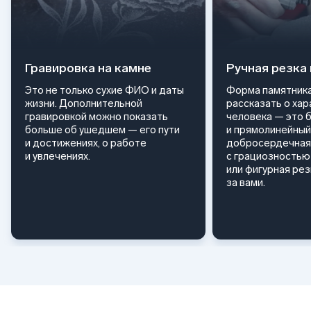
Гравировка на камне
Ручная резка
Это не только сухие ФИО и даты
Форма памятника
жизни. Дополнительной
рассказать о ха
гравировкой можно показать
человека — это 
больше об ушедшем — его пути
и прямолинейный
и достижениях, о работе
добросердечная
и увлечениях.
с грациозностью 
или фигурная ре
за вами.