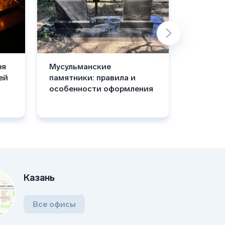
зя
Мусульманские
Получе
ей
памятники: правила и
за уста
особенности оформления
воину 
Казань
Все офисы