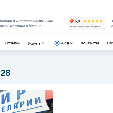
вление и установка памятников
З
в
нита и мрамора в Казани
Отзывы
Акции
Контакты
Бл
Услуги
 28