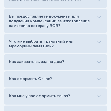
Сам комплект памятника:
Стела (основная часть, где наносятся данные
усопшего)
Вы предоставляете документы для
Тумба (постамент, на который при помощи
получения компенсации за изготовление
штыря устанавливается стела)
памятника ветерану ВОВ?
Цветник (обрамление могилки, бывает, что
от цветника отказываются)
Обработка и сверловка комплекта
Что мне выбрать: гранитный или
Расположение символа веры (крестик или
мраморный памятник?
полумесяц)
Нанесение портрета (портрет можно заменить
Как заказать выезд на дом?
на символ веры или вовсе портрет не рисовать)
Гравировка ФИО и дат жизни (шрифт может быть
как классический прямой, так и под наклоном или
прописной)
Как оформить Online?
Установка памятника на кладбище
Лично приехать в один из офисов
Оформить заказ удаленно (online)
Как мне у вас оформить заказ?
Заказать бесплатный выезд менеджера на дом
Лично приехать в один из офисов
Оформить заказ удаленно (online)