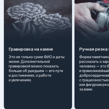
Гравировка на камне
Ручная резка
Это не только сухие ФИО и даты
Форма памятника
жизни. Дополнительной
рассказать о ха
гравировкой можно показать
человека — это 
больше об ушедшем — его пути
и прямолинейный
и достижениях, о работе
добросердечная
и увлечениях.
с грациозностью 
или фигурная ре
за вами.