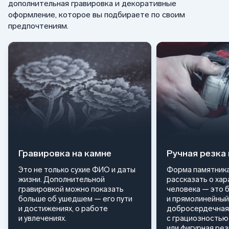
дополнительная гравировка и декоративные
оформление, которое вы подбираете по своим
предпочтениям.
Гравировка на камне
Ручная резка
Это не только сухие ФИО и даты
Форма памятника
жизни. Дополнительной
рассказать о ха
гравировкой можно показать
человека — это 
больше об ушедшем — его пути
и прямолинейный
и достижениях, о работе
добросердечная
и увлечениях.
с грациозностью 
или фигурная ре