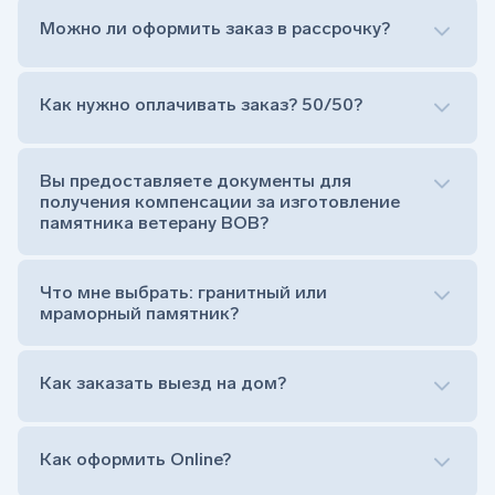
Можно ли оформить заказ в рассрочку?
Как нужно оплачивать заказ? 50/50?
Сам комплект памятника:
Стела (основная часть, где наносятся данные
усопшего)
Вы предоставляете документы для
Тумба (постамент, на который при помощи
получения компенсации за изготовление
штыря устанавливается стела)
памятника ветерану ВОВ?
Цветник (обрамление могилки, бывает, что
от цветника отказываются)
Обработка и сверловка комплекта
Что мне выбрать: гранитный или
Расположение символа веры (крестик или
мраморный памятник?
полумесяц)
Нанесение портрета (портрет можно заменить
Как заказать выезд на дом?
на символ веры или вовсе портрет не рисовать)
Гравировка ФИО и дат жизни (шрифт может быть
как классический прямой, так и под наклоном или
прописной)
Как оформить Online?
Установка памятника на кладбище