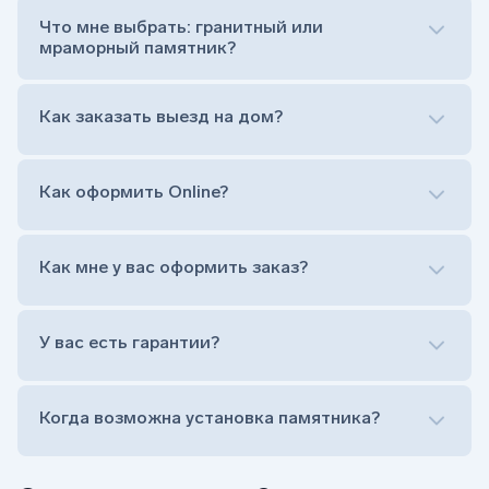
Обработка и сверловка комплекта
Что мне выбрать: гранитный или
Расположение символа веры (крестик или
мраморный памятник?
полумесяц)
Нанесение портрета (портрет можно заменить
Как заказать выезд на дом?
на символ веры или вовсе портрет не рисовать)
Гравировка ФИО и дат жизни (шрифт может быть
как классический прямой, так и под наклоном или
прописной)
Как оформить Online?
Установка памятника на кладбище
Лично приехать в один из офисов
Оформить заказ удаленно (online)
Как мне у вас оформить заказ?
Заказать бесплатный выезд менеджера на дом
Лично приехать в один из офисов
Оформить заказ удаленно (online)
У вас есть гарантии?
Заказать бесплатный выезд менеджера на дом
Когда возможна установка памятника?