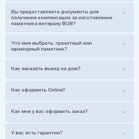
Стела (основная часть, где наносятся данные
усопшего)
Вы предоставляете документы для
Тумба (постамент, на который при помощи
получения компенсации за изготовление
штыря устанавливается стела)
памятника ветерану ВОВ?
Цветник (обрамление могилки, бывает, что
от цветника отказываются)
Обработка и сверловка комплекта
Что мне выбрать: гранитный или
Расположение символа веры (крестик или
мраморный памятник?
полумесяц)
Нанесение портрета (портрет можно заменить
Как заказать выезд на дом?
на символ веры или вовсе портрет не рисовать)
Гравировка ФИО и дат жизни (шрифт может быть
как классический прямой, так и под наклоном или
прописной)
Как оформить Online?
Установка памятника на кладбище
Лично приехать в один из офисов
Оформить заказ удаленно (online)
Как мне у вас оформить заказ?
Заказать бесплатный выезд менеджера на дом
Лично приехать в один из офисов
Оформить заказ удаленно (online)
У вас есть гарантии?
Заказать бесплатный выезд менеджера на дом