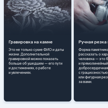
Гравировка на камне
Ручная резка
Это не только сухие ФИО и даты
Форма памятника
жизни. Дополнительной
рассказать о ха
гравировкой можно показать
человека — это 
больше об ушедшем — его пути
и прямолинейный
и достижениях, о работе
добросердечная
и увлечениях.
с грациозностью 
или фигурная ре
за вами.