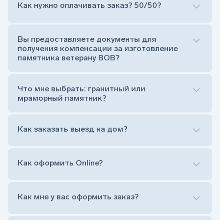
Как нужно оплачивать заказ? 50/50?
Сам комплект памятника:
Стела (основная часть, где наносятся данные
усопшего)
Вы предоставляете документы для
Тумба (постамент, на который при помощи
получения компенсации за изготовление
штыря устанавливается стела)
памятника ветерану ВОВ?
Цветник (обрамление могилки, бывает, что
от цветника отказываются)
Обработка и сверловка комплекта
Что мне выбрать: гранитный или
Расположение символа веры (крестик или
мраморный памятник?
полумесяц)
Нанесение портрета (портрет можно заменить
Как заказать выезд на дом?
на символ веры или вовсе портрет не рисовать)
Гравировка ФИО и дат жизни (шрифт может быть
как классический прямой, так и под наклоном или
прописной)
Как оформить Online?
Установка памятника на кладбище
Лично приехать в один из офисов
Оформить заказ удаленно (online)
Как мне у вас оформить заказ?
Заказать бесплатный выезд менеджера на дом
Лично приехать в один из офисов