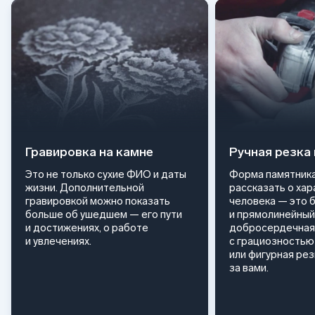
Гравировка на камне
Ручная резка
Это не только сухие ФИО и даты
Форма памятника
жизни. Дополнительной
рассказать о ха
гравировкой можно показать
человека — это 
больше об ушедшем — его пути
и прямолинейный
и достижениях, о работе
добросердечная
и увлечениях.
с грациозностью 
или фигурная ре
за вами.