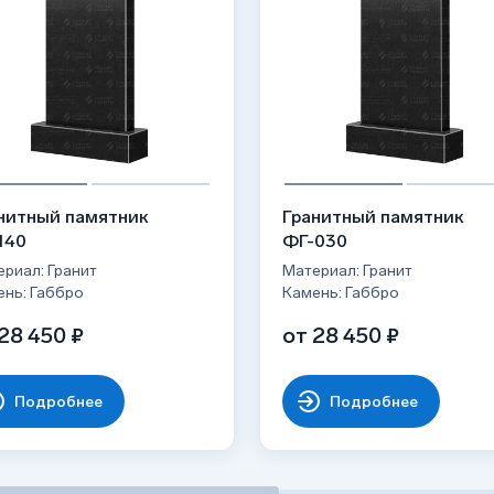
 рисунок;
рождений;
иям: не выцветает на солнце,
лгие десятилетия;
ти;
ого блеска;
никами, с надгробными плитами и т.д.
нитный памятник
Гранитный памятник
140
ФГ-030
риал: Гранит
Материал: Гранит
ень: Габбро
Камень: Габбро
28 450 ₽
от 28 450 ₽
Подробнее
Подробнее