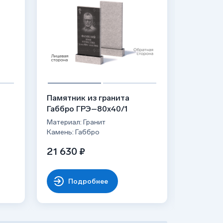
Памятник из гранита
Гранитн
Габбро ГРЭ–80х40/1
ФГ-037
Материал: Гранит
Материал:
Камень: Габбро
Камень: 
21 630 ₽
от 31 0
Подробнее
По