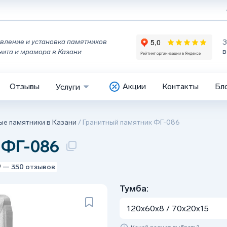
вление и установка памятников
З
в
нита и мрамора в Казани
Отзывы
Акции
Контакты
Бл
Услуги
ые памятники в Казани
/
Гранитный памятник ФГ-086
 ФГ-086
9
— 350 отзывов
Тумба:
120x60x8 / 70x20x15