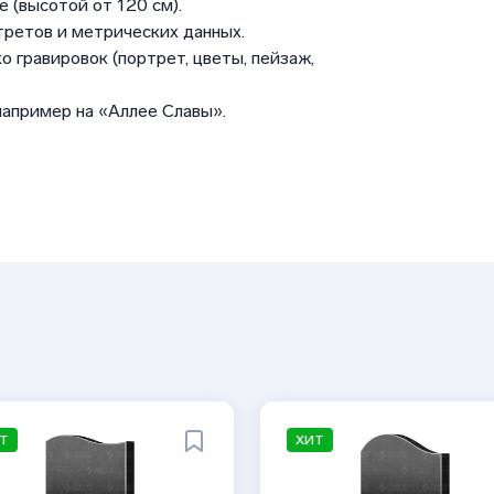
 (высотой от 120 см).
третов и метрических данных.
о гравировок (портрет, цветы, пейзаж,
например на «Аллее Славы».
Т
ХИТ