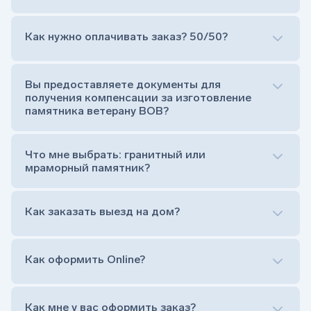
Как нужно оплачивать заказ? 50/50?
Сам комплект памятника:
Стела (основная часть, где наносятся данные
усопшего)
Вы предоставляете документы для
Тумба (постамент, на который при помощи
получения компенсации за изготовление
штыря устанавливается стела)
памятника ветерану ВОВ?
Цветник (обрамление могилки, бывает, что
от цветника отказываются)
Обработка и сверловка комплекта
Что мне выбрать: гранитный или
Расположение символа веры (крестик или
мраморный памятник?
полумесяц)
Нанесение портрета (портрет можно заменить
Как заказать выезд на дом?
на символ веры или вовсе портрет не рисовать)
Гравировка ФИО и дат жизни (шрифт может быть
как классический прямой, так и под наклоном или
прописной)
Как оформить Online?
Установка памятника на кладбище
Лично приехать в один из офисов
Оформить заказ удаленно (online)
Как мне у вас оформить заказ?