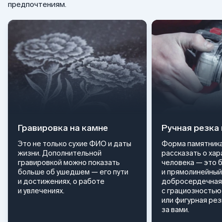
предпочтениям.
Гравировка на камне
Ручная резка
Это не только сухие ФИО и даты
Форма памятника
жизни. Дополнительной
рассказать о ха
гравировкой можно показать
человека — это 
больше об ушедшем — его пути
и прямолинейный
и достижениях, о работе
добросердечная
и увлечениях.
с грациозностью 
или фигурная ре
за вами.