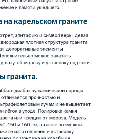
. Его лаконичный силуэт и строгие
жение к памяти ушедшего.
 на карельском граните
ртрет, эпитафию и символ веры, делая
днородная плотная структура гранита
ки, декоративные элементы
Дополнительно можно заказать:
у, вазу, облицовку и установку под ключ.
ы гранита.
аббро-диабаз вулканической породы
 отличается прочностью и
льтрафиолетовым лучам и не выцветает
н лёгок в уходе. Полировка камня
цвета или трещин от мороза. Модель
140, 150 и 160 см, а также возможны
ажите изготовление и установку
амера до монтажа на кладбище.