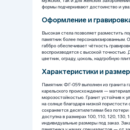
мужских, так и для женских захоронений
формы подчеркивают достоинство и ува
Оформление и гравировка
Высокая стела позволяет разместить по
памятник более персонализированным. О
габбро обеспечивает чёткость гравиров
воспроизводятся с высокой точностью. 
цветник, ограду, цоколь, надгробную плит
Характеристики и размер
Памятник ФГ-059 выполнен из гранита г
карельского происхождения — материал
морозостойкостью. Гранит устойчив к у
на солнце благодаря низкой пористости о
сохраняется десятилетиями без потери 
доступна в размерах 100, 110, 120, 130, 
индивидуальные размеры под заказ. Зак
памятника у наших специалистов — от з