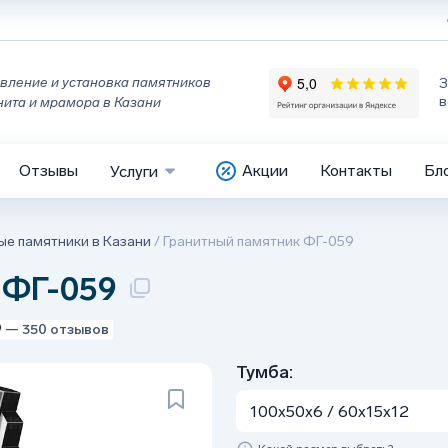
вление и установка памятников
З
в
нита и мрамора в Казани
Отзывы
Акции
Контакты
Бл
Услуги
ые памятники в Казани
/
Гранитный памятник ФГ-059
 ФГ-059
9
— 350 отзывов
Тумба:
100x50x6 / 60x15x12