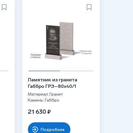
ХИТ
Памятник из гранита
Гранитн
Габбро ГРЭ–80х40/1
ФГ-037
Материал: Гранит
Материал:
Камень: Габбро
Камень: 
21 630 ₽
от 31 0
Подробнее
По