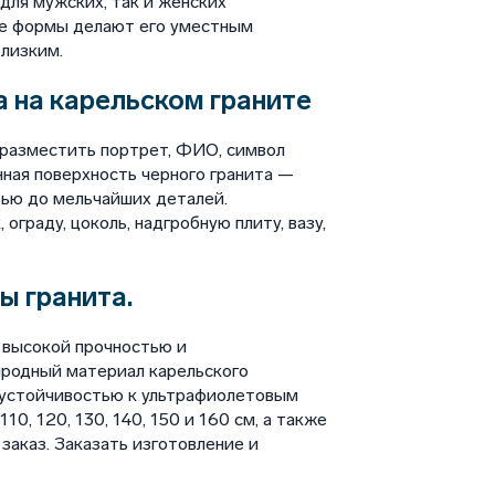
для мужских, так и женских
ие формы делают его уместным
лизким.
 на карельском граните
разместить портрет, ФИО, символ
нная поверхность черного гранита —
тью до мельчайших деталей.
ограду, цоколь, надгробную плиту, вазу,
ы гранита.
 высокой прочностью и
иродный материал карельского
 устойчивостью к ультрафиолетовым
10, 120, 130, 140, 150 и 160 см, а также
аказ. Заказать изготовление и