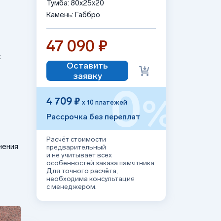
Тумба: 80x25x20
Камень: Габбро
47 090 ₽
:
Оставить
заявку
0
%
4 709 ₽
х 10 платежей
Рассрочка без переплат
Расчёт стоимости
нения
предварительный
и не учитывает всех
особенностей заказа памятника.
Для точного расчёта,
необходима консультация
с менеджером.