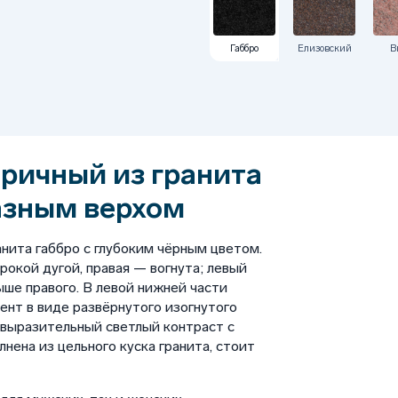
Габбро
Елизовский
В
ричный из гранита
азным верхом
нита габбро с глубоким чёрным цветом.
рокой дугой, правая — вогнута; левый
ыше правого. В левой нижней части
нт в виде развёрнутого изогнутого
 выразительный светлый контраст с
нена из цельного куска гранита, стоит