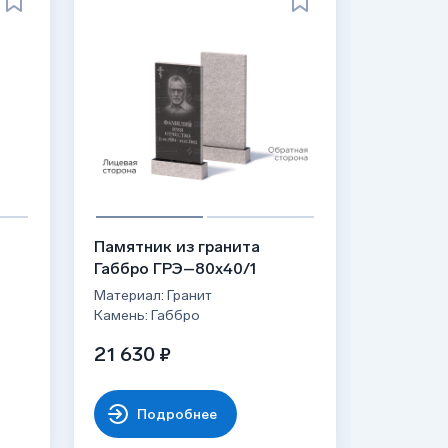
ХИТ
Памятник из гранита
Гранитн
Габбро ГРЭ–80х40/1
ФГ-037
Материал: Гранит
Материал:
Камень: Габбро
Камень: 
21 630 ₽
от 31 0
Подробнее
По