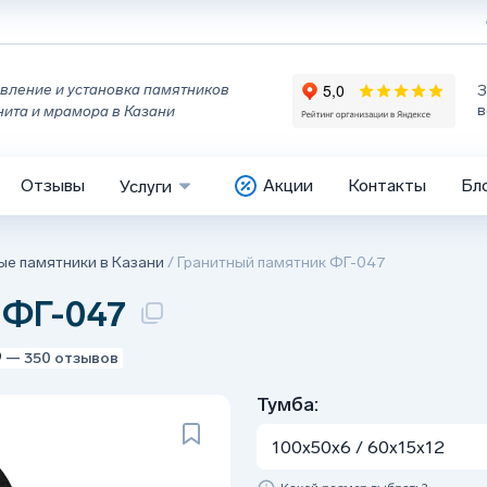
вление и установка памятников
З
в
нита и мрамора в Казани
Отзывы
Акции
Контакты
Бл
Услуги
ые памятники в Казани
/
Гранитный памятник ФГ-047
 ФГ-047
9
— 350 отзывов
Тумба:
100x50x6 / 60x15x12