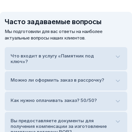
Часто задаваемые вопросы
Мы подготовили для вас ответы на наиболее
актуальные вопросы наших клиентов.
Что входит в услугу «Памятник под
ключ»?
Можно ли оформить заказ в рассрочку?
Как нужно оплачивать заказ? 50/50?
Сам комплект памятника:
Стела (основная часть, где наносятся данные
усопшего)
Вы предоставляете документы для
Тумба (постамент, на который при помощи
получения компенсации за изготовление
штыря устанавливается стела)
памятника ветерану ВОВ?