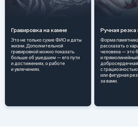
Гравировка на камне
Ручная резка
Это не только сухие ФИО и даты
Форма памятника
жизни. Дополнительной
рассказать о ха
гравировкой можно показать
человека — это 
больше об ушедшем — его пути
и прямолинейный
и достижениях, о работе
добросердечная
и увлечениях.
с грациозностью 
или фигурная ре
за вами.