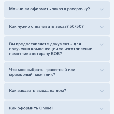
Можно ли оформить заказ в рассрочку?
Как нужно оплачивать заказ? 50/50?
Сам комплект памятника:
Стела (основная часть, где наносятся данные
усопшего)
Вы предоставляете документы для
Тумба (постамент, на который при помощи
получения компенсации за изготовление
штыря устанавливается стела)
памятника ветерану ВОВ?
Цветник (обрамление могилки, бывает, что
от цветника отказываются)
Обработка и сверловка комплекта
Что мне выбрать: гранитный или
Расположение символа веры (крестик или
мраморный памятник?
полумесяц)
Нанесение портрета (портрет можно заменить
Как заказать выезд на дом?
на символ веры или вовсе портрет не рисовать)
Гравировка ФИО и дат жизни (шрифт может быть
как классический прямой, так и под наклоном или
прописной)
Как оформить Online?
Установка памятника на кладбище