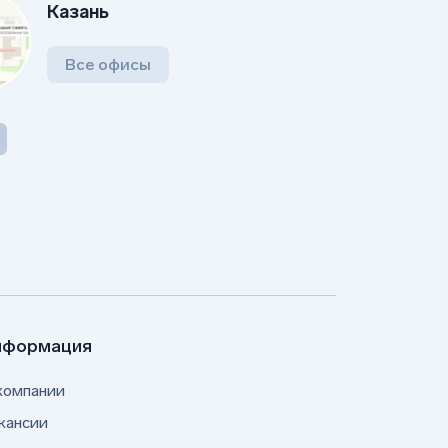
Казань
Все офисы
нформация
компании
кансии