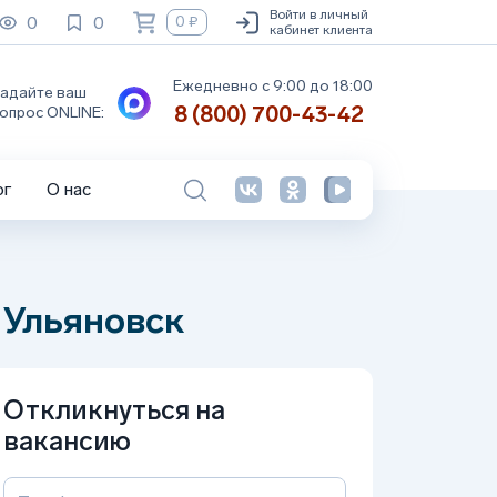
Войти в личный
0
0
0 ₽
кабинет клиента
Ежедневно с 9:00 до 18:00
адайте ваш
8 (800) 700-43-42
опрос ONLINE:
ог
О нас
 Ульяновск
Откликнуться на
вакансию