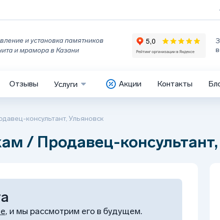
вление и установка памятников
З
в
нита и мрамора в Казани
Отзывы
Акции
Контакты
Бл
Услуги
одавец-консультант, Ульяновск
м / Продавец-консультант,
та
ме
, и мы рассмотрим его в будущем.